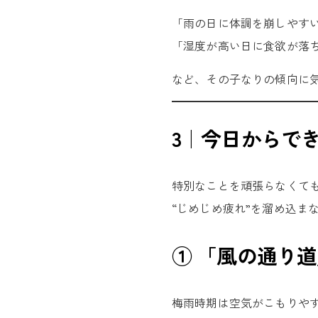
「雨の日に体調を崩しやす
「湿度が高い日に食欲が落
など、その子なりの傾向に
3｜今日からで
特別なことを頑張らなくて
“じめじめ疲れ”を溜め込ま
① 「風の通り
梅雨時期は空気がこもりや