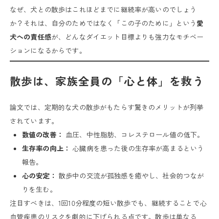
なぜ、犬との散歩はこれほどまでに継続率が高いのでしょう
か？それは、自分のためではなく「この子のために」という
愛
犬への責任感
が、どんなダイエット目標よりも強力なモチベー
ションになるからです。
散歩は、家族全員の「心と体」を救う
論文では、定期的な犬の散歩がもたらす驚きのメリットが列挙
されています。
数値の改善：
血圧、中性脂肪、コレステロール値の低下。
生存率の向上：
心臓病を患った後の生存率が高まるという
報告。
心の安定：
散歩中の交流が孤独感を癒やし、社会的つなが
りを生む。
注目すべきは、1回10分程度の短い散歩でも、継続することで心
血管疾患のリスクを劇的に下げられる点です。散歩は単なる