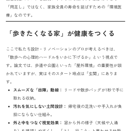
「用足し」ではなく、家族全員の寿命を延ばすための「環境医
療」なのです。
「歩きたくなる家」が健康をつくる
ここで私たち設計・リノベーションのプロが考えるべきは、
「散歩への心理的ハードルをいかに下げるか」という視点で
す。論文では、歩道や公園といった「屋外環境」の重要性が説
かれていますが、実はそのスタート地点は「玄関」にありま
す。
スムーズな「出陣」動線：
リードや散歩バッグが1秒で手に
取れる収納。
汚れを気にしない土間設計：
帰宅後の足洗いや手入れが負
担にならない仕組み。
外と中をつなぐ視覚効果：
窓から外の様子（天候や人通
り）を確認しやすくし、「よし、行こう」と思わせる仕掛