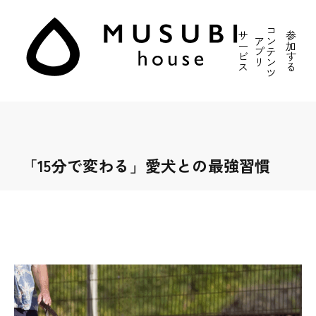
コ
サ
参
ア
ン
ー
加
プ
テ
ビ
す
リ
ン
ス
る
ツ
「15分で変わる」愛犬との最強習慣