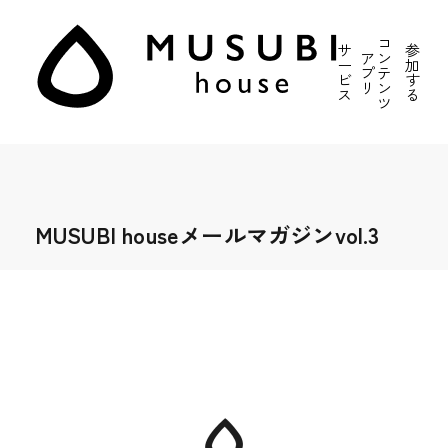
コ
サ
参
ア
ン
ー
加
プ
テ
ビ
す
リ
ン
ス
る
ツ
MUSUBI houseメールマガジンvol.3