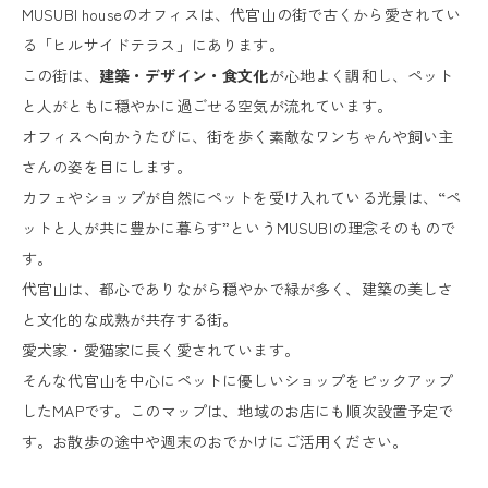
MUSUBI houseのオフィスは、代官山の街で古くから愛されてい
る「ヒルサイドテラス」にあります。
この街は、
建築・デザイン・食文化
が心地よく調和し、ペット
と人がともに穏やかに過ごせる空気が流れています。
オフィスへ向かうたびに、街を歩く素敵なワンちゃんや飼い主
さんの姿を目にします。
カフェやショップが自然にペットを受け入れている光景は、“ペ
ットと人が共に豊かに暮らす”というMUSUBIの理念そのもので
す。
代官山は、都心でありながら穏やかで緑が多く、建築の美しさ
と文化的な成熟が共存する街。
愛犬家・愛猫家に長く愛されています。
そんな代官山を中心にペットに優しいショップをピックアップ
したMAPです。このマップは、地域のお店にも順次設置予定で
す。お散歩の途中や週末のおでかけにご活用ください。