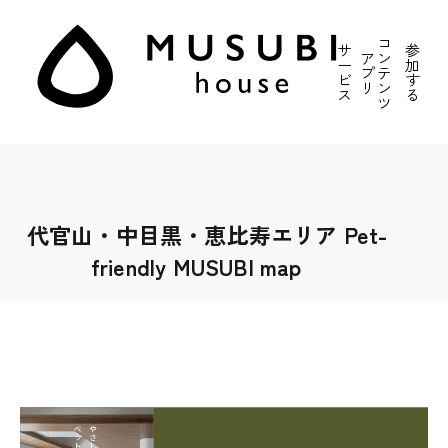
コ
サ
参
ア
ン
ー
加
プ
テ
ビ
す
リ
ン
ス
る
ツ
代官山・中目黒・恵比寿エリア Pet-
friendly MUSUBI map