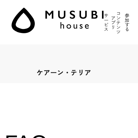
コ
サ
参
ア
ン
ー
加
プ
テ
ビ
す
リ
ン
ス
る
ツ
ケアーン・テリア