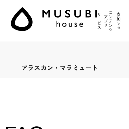
コ
サ
参
ア
ン
ー
加
プ
テ
ビ
す
リ
ン
ス
る
ツ
アラスカン・マラミュート