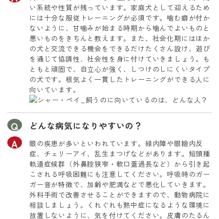
い系統や性質が残っています。家庭犬として迎えるため
には十分な服従トレーニングが必須です。噛む癖が付か
ないように、甘噛みが始まる時期から噛んでよいものと
悪いものをきちんと教えます。また、社会化期にはほか
の犬と交流できる機会をできるだけたくさん設け、遊び
を通じて協調性、社会性を身に付けていきましょう。も
ともと頑固で、自立心が強く、しつけのしにくいタイプ
の犬です。根気よく一貫したトレーニングができる人に
向いています。
どんな病気になりやすいの？
眼の疾患が多いといわれています。緑内障や眼瞼内反
症、チェリーアイ、乱生まつげなどがあります。短頭種
軌道症候群（外鼻腔狭窄・軟口蓋過長など）から引き起
こされる呼吸困難にも注意してください。呼吸時のガー
ガー音が特徴で、加齢や肥満などで悪化していきます。
外科手術で改善させることができますので、動物病院に
相談しましょう。くれぐれも熱中症になるような環境に
放置しないように、気を付けてください。皮膚のたるん