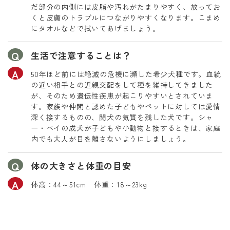
だ部分の内側には皮脂や汚れがたまりやすく、放ってお
くと皮膚のトラブルにつながりやすくなります。こまめ
にタオルなどで拭いてあげましょう。
生活で注意することは？
50年ほど前には絶滅の危機に瀕した希少犬種です。血統
の近い相手との近親交配をして種を維持してきました
が、そのため遺伝性疾患が起こりやすいとされていま
す。家族や仲間と認めた子どもやペットに対しては愛情
深く接するものの、闘犬の気質を残した犬です。シャ
ー・ペイの成犬が子どもや小動物と接するときは、家庭
内でも大人が目を離さないようにしましょう。
体の大きさと体重の目安
体高：44～51cm 体重：18～23kg