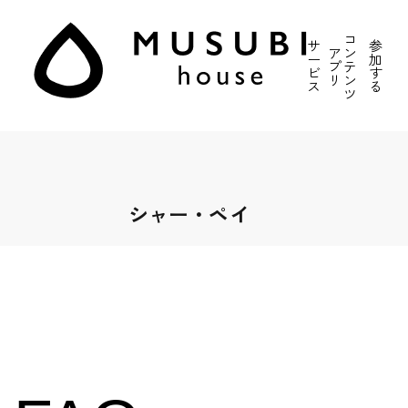
コ
サ
参
ア
ン
ー
加
プ
テ
ビ
す
リ
ン
ス
る
ツ
シャー・ペイ