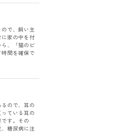
なので、飼い主
常に家の中を付
から、「猫のピ
す時間を確保で
あるので、耳の
反っている耳の
要です。その
症、糖尿病に注