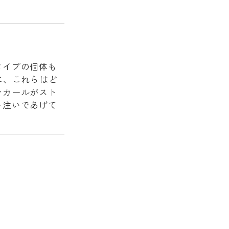
タイプの個体も
に、これらはど
ンカールがスト
を注いであげて