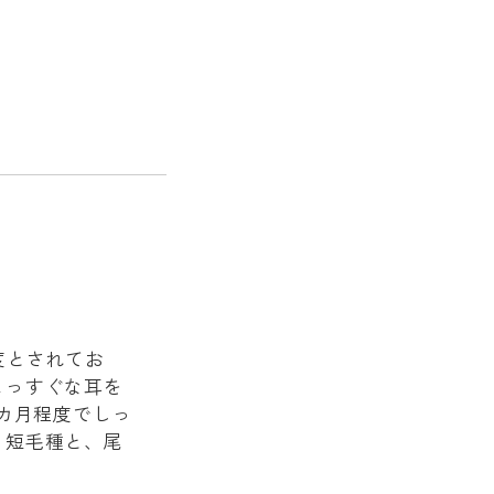
度とされてお
まっすぐな耳を
カ月程度でしっ
。短毛種と、尾