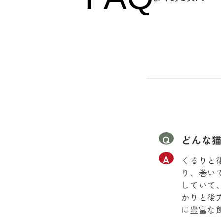
どんな
くるりと
り、巻い
していて
かりと後
に豊富な