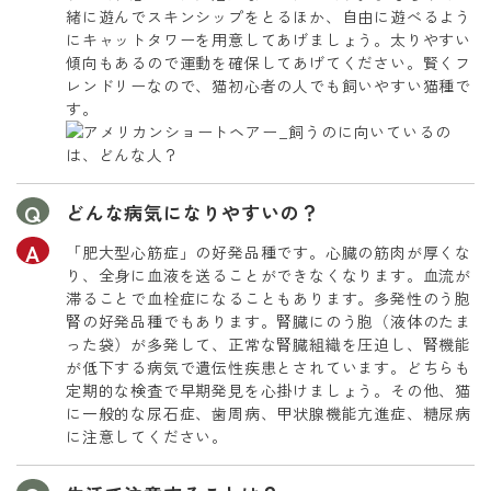
緒に遊んでスキンシップをとるほか、自由に遊べるよう
にキャットタワーを用意してあげましょう。太りやすい
傾向もあるので運動を確保してあげてください。賢くフ
レンドリーなので、猫初心者の人でも飼いやすい猫種で
す。
どんな病気になりやすいの？
「肥大型心筋症」の好発品種です。心臓の筋肉が厚くな
り、全身に血液を送ることができなくなります。血流が
滞ることで血栓症になることもあります。多発性のう胞
腎の好発品種でもあります。腎臓にのう胞（液体のたま
った袋）が多発して、正常な腎臓組織を圧迫し、腎機能
が低下する病気で遺伝性疾患とされています。どちらも
定期的な検査で早期発見を心掛けましょう。その他、猫
に一般的な尿石症、歯周病、甲状腺機能亢進症、糖尿病
に注意してください。