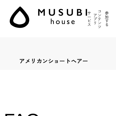
コ
サ
参
ア
ン
ー
加
プ
テ
ビ
す
リ
ン
ス
る
ツ
アメリカンショートヘアー