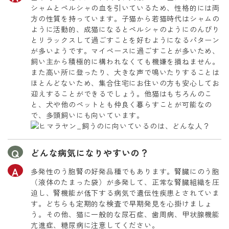
シャムとペルシャの血を引いているため、性格的には両
方の性質を持っています。子猫から若猫時代はシャムの
ように活動的、成猫になるとペルシャのようにのんびり
とリラックスして過ごすことを好むようになるパターン
が多いようです。マイペースに過ごすことが多いため、
飼い主から積極的に構われなくても機嫌を損ねません。
また高い所に登ったり、大きな声で鳴いたりすることは
ほとんどないため、集合住宅にお住いの方も安心してお
迎えすることができるでしょう。他猫はもちろんのこ
と、犬や他のペットとも仲良く暮らすことが可能なの
で、多頭飼いにも向いています。
どんな病気になりやすいの？
多発性のう胞腎の好発品種でもあります。腎臓にのう胞
（液体のたまった袋）が多発して、正常な腎臓組織を圧
迫し、腎機能が低下する病気で遺伝性疾患とされていま
す。どちらも定期的な検査で早期発見を心掛けましょ
う。その他、猫に一般的な尿石症、歯周病、甲状腺機能
亢進症、糖尿病に注意してください。