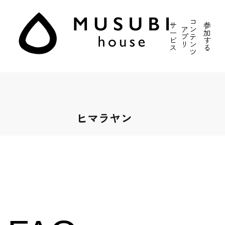
コ
サ
参
ア
ン
ー
加
プ
テ
ビ
す
リ
ン
ス
る
ツ
ヒマラヤン