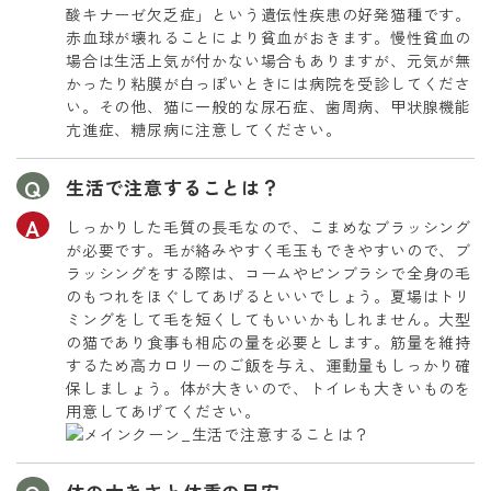
酸キナーゼ欠乏症」という遺伝性疾患の好発猫種です。
赤血球が壊れることにより貧血がおきます。慢性貧血の
場合は生活上気が付かない場合もありますが、元気が無
かったり粘膜が白っぽいときには病院を受診してくださ
い。その他、猫に一般的な尿石症、歯周病、甲状腺機能
亢進症、糖尿病に注意してください。
生活で注意することは？
しっかりした毛質の長毛なので、こまめなブラッシング
が必要です。毛が絡みやすく毛玉もできやすいので、ブ
ラッシングをする際は、コームやピンブラシで全身の毛
のもつれをほぐしてあげるといいでしょう。夏場はトリ
ミングをして毛を短くしてもいいかもしれません。大型
の猫であり食事も相応の量を必要とします。筋量を維持
するため高カロリーのご飯を与え、運動量もしっかり確
保しましょう。体が大きいので、トイレも大きいものを
用意してあげてください。