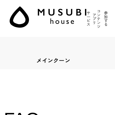
コ
サ
参
ア
ン
ー
加
プ
テ
ビ
す
リ
ン
ス
る
ツ
メインクーン