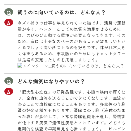
飼うのに向いているのは、どんな人？
ネズミ捕りの仕事を与えられていた猫です。活発で運動
量が多く、ハンターとしての気質を満足させるために
は、のびのびと動ける環境が必要となってきます。その
ため、家には十分なスペースがあることが望ましいとい
えるでしょう高い所に上るのも好きです。体が非常大き
く体重もあるため、事故防止のためにもキャットタワー
は足場の安定したものを用意しましょう。
どんな病気になりやすいの？
「肥大型心筋症」の好発品種です。心臓の筋肉が厚くな
り、全身に血液を送ることができなくなります。血流が
滞ることで血栓症になることもあります。多発性のう胞
腎の好発品種でもあります。腎臓にのう胞（液体のたま
った袋）が多発して、正常な腎臓組織を圧迫し、腎機能
が低下する病気で遺伝性疾患とされています。どちらも
定期的な検査で早期発見を心掛けましょう。「ピルビン