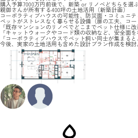
購入予算7000万円前後で、新築 or リノベどちらを選
親御さんが所有する400坪の土地活用（新築計画）
コーポラティブハウスの可能性、防災面・コミュニテ
ペットがストレスなく暮らせる設備（扉の工夫、コー
「既存マンションのリノベでどこまでペット仕様に改
「キャットウォークやコード類の収納など、安全面を
「コーポラティブハウスでペット飼い同士が集まると
今後、実家の土地活用も含めた設計プラン作成を検討