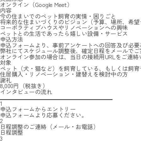
オンライン（Google Meet）
内容
今の住まいでのペット飼育の実情・困りごと
将来的な住まいづくりのビジョン（予算、場所、希望
コーポラティブハウスやリノベーションへの興味
ペットとの生活であったら嬉しい設備・サービス
申込方法
申込フォームより、事前アンケートへの回答及び必要
弊社にてスケジュール調整後、確定日程をメールでご
オンライン参加の場合は、当日の接続用URLをご連絡
対象
ペット（犬・猫など）を飼育している、もしくは飼育
住居購入・リノベーション・建替えを検討中の方
謝礼
8,000円（税抜き）
インタビューの流れ
1
申込フォームからエントリー
申込フォームより応募ください。
2
日程調整のご連絡（メール・お電話）
日程調整
3