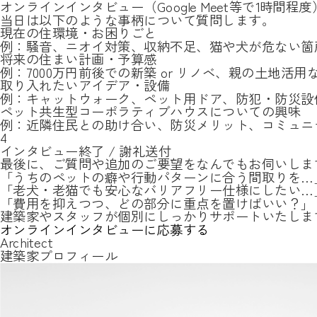
オンラインインタビュー（Google Meet等で1時間程度
当日は以下のような事柄について質問します。
現在の住環境・お困りごと
例：騒音、ニオイ対策、収納不足、猫や犬が危ない箇
将来の住まい計画・予算感
例：7000万円前後での新築 or リノベ、親の土地活用
取り入れたいアイデア・設備
例：キャットウォーク、ペット用ドア、防犯・防災設
ペット共生型コーポラティブハウスについての興味
例：近隣住民との助け合い、防災メリット、コミュニ
4
インタビュー終了 / 謝礼送付
最後に、ご質問や追加のご要望をなんでもお伺いしま
「うちのペットの癖や行動パターンに合う間取りを…
「老犬・老猫でも安心なバリアフリー仕様にしたい…
「費用を抑えつつ、どの部分に重点を置けばいい？」
建築家やスタッフが個別にしっかりサポートいたしま
オンラインインタビューに応募する
Architect
建築家プロフィール