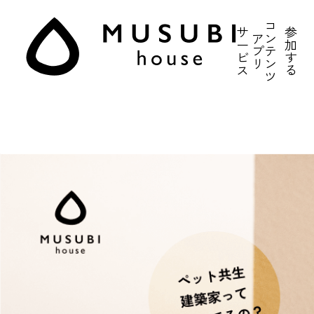
コ
サ
参
ア
ン
ー
加
プ
テ
ビ
す
リ
ン
ス
る
ツ