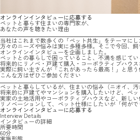
オンラインインタビューに応募する
ペットと暮らす住まいの専門家が、
あなたの声を聴きたい理由
当社はこれまで数多くの「ペット共生」をテーマにし
方々のニーズや悩みは実に多種多様。そこで今回、飼
オンラインインタビューを企画しました。
ペットとの暮らしで困っていること、不満を感じてい
将来的にリノベ・戸建て購入・コーポラティブハウス
実際に飼い主さんが「これがあったら最高！」と思う
こんな方はぜひご参加ください
ペットと暮らしているが、住まいの悩み（ニオイ、汚
将来的に戸建てやマンションを購入したいけど、ペッ
実家の土地活用やコーポラティブハウスなど、新しい
リノベーションして、ペット仕様にしたいが「何がで
オンラインインタビューに応募する
Interview Details
インタビューの詳細
所要時間
60分
実施形態