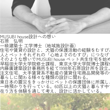
MUSUBI house設計への想い
石原 弘明
一級建築士 工学博士（地域施設計画）
住宅や賃貸の設計と、犬猫の保護活動の経験をむすび
人とペットそれぞれの「心地よさのむすび」につなげ
そのような想いでMUSUBI house ペット共生住宅を
早稲田大学大学院修士課程、東京大学大学院博士課程
内藤廣建築設計事務所を経て1998年石原設計所を設立
注文住宅、大手賃貸系不動産の賃貸住宅商品開発等の
暮らしに関わる様々な種類の設計に関わる。
東日本の震災をきっかけにペットの保護団体に所属し
一時預かりを行っている。60匹以上の犬猫と暮らす
在り方を体験を通して考え、設計に活かしている。